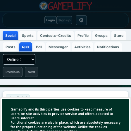
⚙
Login
Sign up
Social
Sports
Contests+Credits
Profile
Groups
Store
Posts
Quiz
Poll
Messenger
Activities
Notifications
Previous
Next
Quiz Ended
[1]
লাতিন আমেরিকার ফুটবল দলগুলোর বিপক্ষে কত বছর কোনো গোল পান না
Gameplify and its third parties use cookies to keep measure of
ক্রিশ্চিয়ানো রোনালদো?
users' on site activities to provide service and offers adapted to
users' interest.
Functional cookies are also in place, which are absolutely necessary
১১ বছর
A
for the proper functioning of the website. Unlike the cookies