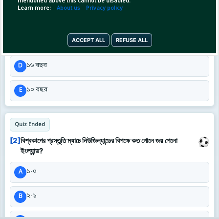
mentioned above this cannot be disabled.
Learn more:
About us
Privacy policy
১৩ বছর
B
১৫ বছর
ACCEPT ALL
REFUSE ALL
C
১৬ বছর
D
১০ বছর
E
Quiz Ended
[2]
বিশ্বকাপের প্রস্তুতি ম্যাচে নিউজিল্যান্ডের বিপক্ষে কত গোলে জয় পেলো
ইংল্যান্ড?
১-০
A
২-১
B