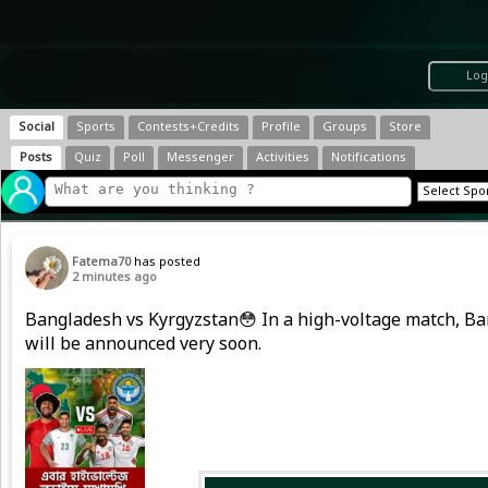
Log
Social
Sports
Contests+Credits
Profile
Groups
Store
Posts
Quiz
Poll
Messenger
Activities
Notifications
Fatema70
has posted
2 minutes ago
Bangladesh vs Kyrgyzstan😳 In a high-voltage match, Bang
will be announced very soon.