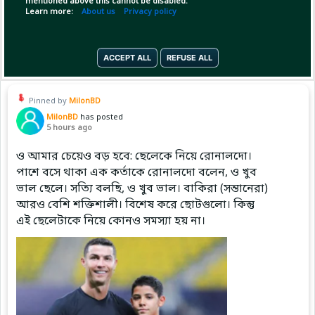
mentioned above this cannot be disabled.
Learn more:
About us
Privacy policy
Copy Link
Open
ACCEPT ALL
REFUSE ALL
Pinned by
MilonBD
MilonBD
has posted
5 hours ago
ও আমার চেয়েও বড় হবে: ছেলেকে নিয়ে রোনালদো।
পাশে বসে থাকা এক কর্তাকে রোনালদো বলেন, ও খুব
ভাল ছেলে। সত্যি বলছি, ও খুব ভাল। বাকিরা (সন্তানেরা)
আরও বেশি শক্তিশালী। বিশেষ করে ছোটগুলো। কিন্তু
এই ছেলেটাকে নিয়ে কোনও সমস্যা হয় না।