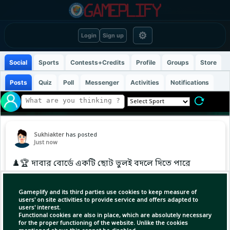
⚙
Login
Sign up
Social
Sports
Contests+Credits
Profile
Groups
Store
Posts
Quiz
Poll
Messenger
Activities
Notifications
Sukhiakter
has posted
Just now
♟️🏆 দাবার বোর্ডে একটি ছোট ভুলই বদলে দিতে পারে
পুরো ম্যাচের ফলাফল!
সঠিক সময়ে সঠিক চাল দেওয়াই একজন ভালো দাবাড়ুর
Gameplify and its third parties use cookies to keep measure of
আসল দক্ষতা। 🧠🔥
users' on site activities to provide service and offers adapted to
users' interest.
আপনি হলে প্রথমে কোন ঘুঁটি চাল দিতেন—ঘোড়া,
Functional cookies are also in place, which are absolutely necessary
নাকি রাজা-পাশের সৈন্য? ♟️ #
for the proper functioning of the website. Unlike the cookies