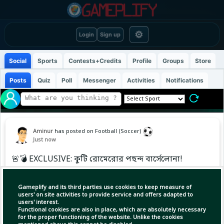
⚙
Login
Sign up
Social
Sports
Contests+Credits
Profile
Groups
Store
Posts
Quiz
Poll
Messenger
Activities
Notifications
Aminur
has posted on Football (Soccer)
Just now
🚨💣 EXCLUSIVE: কুটি রোমেরোর পছন্দ বার্সেলোনা!
🇦🇷🔵🔴
Gameplify and its third parties use cookies to keep measure of
👀 ক্রিস্তিয়ান “কুটি” রোমেরো আবারও বার্সেলোনার
users' on site activities to provide service and offers adapted to
users' interest.
কাছে প্রস্তাবিত হয়েছেন। তার পক্ষ থেকে জানানো
Functional cookies are also in place, which are absolutely necessary
হয়েছে, বার্সায় যোগ দেওয়ার সুযোগ তৈরি হলে তিনি
for the proper functioning of the website. Unlike the cookies