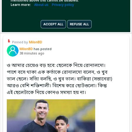
mentioned above this cannot be disabled.
বেতন কমাতেও রাজি। 🤯
Learn more:
About us
Privacy policy
Copy Link
Open
...Show more
💰 সম্ভাব্য ট্রান্সফারটির মূ
ACCEPT ALL
REFUSE ALL
Pinned by
MilonBD
MilonBD
has posted
38 minutes ago
ও আমার চেয়েও বড় হবে: ছেলেকে নিয়ে রোনালদো।
পাশে বসে থাকা এক কর্তাকে রোনালদো বলেন, ও খুব
ভাল ছেলে। সত্যি বলছি, ও খুব ভাল। বাকিরা (সন্তানেরা)
আরও বেশি শক্তিশালী। বিশেষ করে ছোটগুলো। কিন্তু
এই ছেলেটাকে নিয়ে কোনও সমস্যা হয় না।