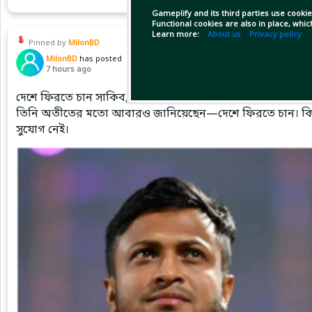
Gameplify and its third parties use cookie
Functional cookies are also in place, whi
Learn more:
About us
Privacy policy
Pinned by
MilonBD
MilonBD
has posted
7 hours ago
দেশে ফিরতে চান সাকিব, ক্রীড়া প্রতিমন্ত্রী বলছেন—সুযোগ নেই
তিনি অতীতের মতো আবারও জানিয়েছেন—দেশে ফিরতে চান। কিন্তু য
সুযোগ নেই।