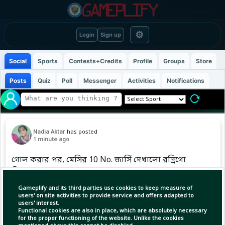
⚙
Login
Sign up
Social
Sports
Contests+Credits
Profile
Groups
Store
Posts
Quiz
Poll
Messenger
Activities
Notifications
Nadia Aktar
has posted
1 minute ago
গোল করার পর, মেসির 10 No. জার্সি দেখালো রদ্রিগো
ডি পল।
রদ্রিগো ডি পল আজকে দুইটা জার্সি পরে খেলতে
Gameplify and its third parties use cookies to keep measure of
নেমেছেন।
users' on site activities to provide service and offers adapted to
users' interest.
নিচে পড়েছেন মেসির 10 No. জার্সি আর উপরে তার
Functional cookies are also in place, which are absolutely necessary
নিজের 7 No. জার্সি।
for the proper functioning of the website. Unlike the cookies