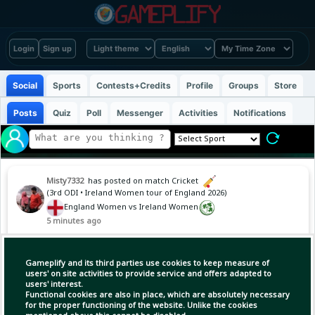
Login
Sign up
Social
Sports
Contests+Credits
Profile
Groups
Store
Posts
Quiz
Poll
Messenger
Activities
Notifications
Misty7332
has posted on match Cricket
(3rd ODI • Ireland Women tour of England 2026)
England Women vs Ireland Women
5 minutes ago
England win
Gameplify and its third parties use cookies to keep measure of
users' on site activities to provide service and offers adapted to
users' interest.
Functional cookies are also in place, which are absolutely necessary
(2)
Copy Link
Open
for the proper functioning of the website. Unlike the cookies