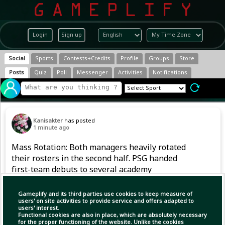
Login
Sign up
Social
Sports
Contests+Credits
Profile
Groups
Store
Posts
Quiz
Poll
Messenger
Activities
Notifications
Kanisakter
has posted
1 minute ago
Mass Rotation: Both managers heavily rotated
their rosters in the second half. PSG handed
first-team debuts to several academy
graduates, while only Lucas Beraldo, Illia
Zabarnyi, and Axel Koukaba played the full 90
Gameplify and its third parties use cookies to keep measure of
minutes for the French club.
users' on site activities to provide service and offers adapted to
users' interest.
Functional cookies are also in place, which are absolutely necessary
for the proper functioning of the website. Unlike the cookies