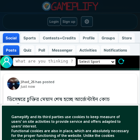
⚙
Login
Sign up
Social
Sports
Contests+Credits
Profile
Groups
Store
Posts
Quiz
Poll
Messenger
Activities
Notifications
Jihad_26
has posted
Just now
ডিসেম্বরে চুক্তির মেয়াদ শেষ হচ্ছে আর্জেন্টাইন কোচ
স্কালনির৷
Gameplify and its third parties use cookies to keep measure of
users' on site activities to provide service and offers adapted to
users' interest.
Copy Link
Open
Functional cookies are also in place, which are absolutely necessary
for the proper functioning of the website. Unlike the cookies