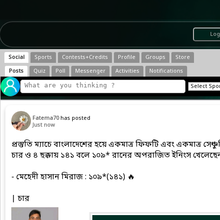
Log
Social
Sports
Contests+Credits
Profile
Groups
Store
Posts
Quiz
Poll
Messenger
Activities
Notifications
Fatema70
has posted
Just now
প্রস্তুতি ম্যাচে বাংলাদেশের হয়ে একমাত্র ফিফটি এবং একমাত্র সেঞ্
চার ও ৪ ছক্কায় ১৪১ বলে ১০৯* রানের অপরাজিত ইনিংস খেলেছেন
- মেহেদী হাসান মিরাজ : ১০৯*(১৪১) 🔥
| চার