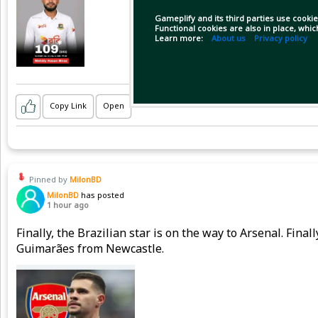
Gameplify and its third parties use cookie
Functional cookies are also in place, whi
Learn more:
About us
Privacy policy
Copy Link
Open
Pinned by
MilonBD
MilonBD
has posted
1 hour ago
Finally, the Brazilian star is on the way to Arsenal. Fina
Guimarães from Newcastle.