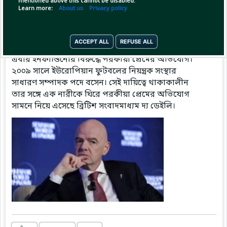
mentioned above this cannot be disabled.
Learn more:
About us
Privacy policy
Pinned by
MilonBD
MilonBD
has posted
50 minutes ago
ACCEPT ALL
REFUSE ALL
এবার ইনফান্তিনোর বিরুদ্ধে পরকীয়া প্রেমের অভিযোগ।
২০০৯ সালে ইউরোপিয়ান ফুটবলের নিয়ন্ত্রক সংস্থার
সাধারণ সম্পাদক পদে বসেন। সেই দায়িত্বে থাকাকালীন
তার সঙ্গে এক নারীকে ঘিরে পরকীয়া প্রেমের অভিযোগ
সামনে নিয়ে এসেছে ব্রিটিশ সংবাদমাধ্যম দ্য ডেইলি।