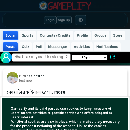
⚙
Login
Sign up
Social
Sports
Contests+Credits
Profile
Groups
Store
Posts
Quiz
Poll
Messenger
Activities
Notifications
Hira
has posted
Just now
কোয়ার্টারফাইনাল রেস… more
Gameplify and its third parties use cookies to keep measure of
Copy Link
Open
users' on site activities to provide service and offers adapted to
users' interest.
Functional cookies are also in place, which are absolutely necessary
for the proper functioning of the website. Unlike the cookies