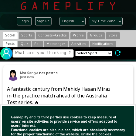
Login
Sign up
Social
Sports
Contests+Credits
Profile
Groups
Store
Posts
Quiz
Poll
Messenger
Activities
Notifications
Mst Soniya
has posted
Just now
A fantastic century from Mehidy Hasan Miraz
in the practice match ahead of the Australia
Test series. 🔥
#Cricket #Test #AUSvBAN
Gameplify and its third parties use cookies to keep measure of
users' on site activities to provide service and offers adapted to
users' interest.
Functional cookies are also in place, which are absolutely necessary
for the proper functioning of the website. Unlike the cookies