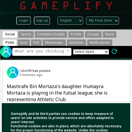
Login
Sign up
Social
Sports
Contests+Credits
Profile
Groups
Store
Posts
Quiz
Poll
Messenger
Activities
Notifications
rubel90
has posted
5 minutes ago
Mashrafe Bin Mortaza's daughter Humayra
Mortaza is playing in the futsal league; she is
representing Athletic Club.
Gameplify and its third parties use cookies to keep measure of
users' on site activities to provide service and offers adapted to
users' interest.
Functional cookies are also in place, which are absolutely necessary
for the proper functioning of the website. Unlike the cookies