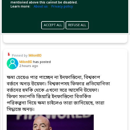
mentioned above this cannot be disabled.
Learn more:
About us
Privacy policy
ACCEPT ALL
REFUSE ALL
(1)
Copy Link
Open
Pinned by
MilonBD
MilonBD
has posted
2 hours ago
ক্ষমা চেয়েও পার পাচ্ছেন না ইনফান্তিনো, বিশ্বকাপ
বর্জনে অনড় উয়েফা। বিশ্বকাপসহ ফিফার প্রতিযোগিতা
বর্জনের হুমকি থেকে এখনো সরে আসেনি উয়েফা।
ফিফা সভাপতি জিয়ান্নি ইনফান্তিনো বিতর্কিত
পরিকল্পনা নিয়ে ক্ষমা চাইলেও তারা জানিয়েছে, তারা
সিদ্ধান্তে অনড়।