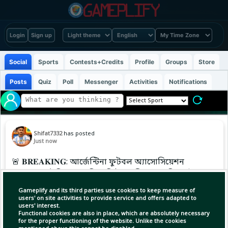
Login
Sign up
Social
Sports
Contests+Credits
Profile
Groups
Store
Posts
Quiz
Poll
Messenger
Activities
Notifications
Shifat7332
has posted
Just now
🚨 𝐁𝐑𝐄𝐀𝐊𝐈𝐍𝐆: আর্জেন্টিনা ফুটবল অ্যাসোসিয়েশন
(AFA) আনুষ্ঠানিকভাবে জিয়ান্নি ইনফান্তিনোর প্রতি পূর্ণ
সমর্থন ঘোষণা করেছে।
Gameplify and its third parties use cookies to keep measure of
🚨 𝐁𝐑𝐄𝐀𝐊𝐈𝐍𝐆: আর্জেন্টিনা ফুটবল অ্যাসোসিয়েশন
users' on site activities to provide service and offers adapted to
users' interest.
(AFA) আনুষ্ঠানিকভাবে জিয়ান্নি ইনফান্তিনোর প্রতি পূর্ণ
Functional cookies are also in place, which are absolutely necessary
সমর্থন ঘোষণা ক
for the proper functioning of the website. Unlike the cookies