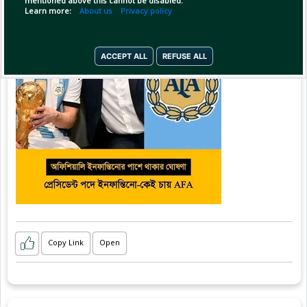
mentioned above this cannot be disabled.
Learn more:
About us
Privacy policy
ACCEPT ALL
REFUSE ALL
Copy Link
Open