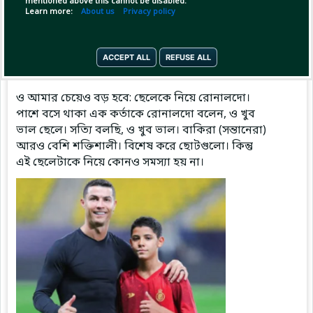
mentioned above this cannot be disabled.
Learn more:
About us
Privacy policy
Pinned by
MilonBD
ACCEPT ALL
REFUSE ALL
MilonBD
has posted
1 hour ago
ও আমার চেয়েও বড় হবে: ছেলেকে নিয়ে রোনালদো।
পাশে বসে থাকা এক কর্তাকে রোনালদো বলেন, ও খুব
ভাল ছেলে। সত্যি বলছি, ও খুব ভাল। বাকিরা (সন্তানেরা)
আরও বেশি শক্তিশালী। বিশেষ করে ছোটগুলো। কিন্তু
এই ছেলেটাকে নিয়ে কোনও সমস্যা হয় না।