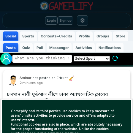
⚙
Login
Sign up
Social
Sports
Contests+Credits
Profile
Groups
Store
Posts
Quiz
Poll
Messenger
Activities
Notifications
Aminur
has posted on Cricket
2 minutes ago
চলমান নারী ফুটসাল লীগে ঢাকা অ্যাথলেটিক ক্লাবের
হয়ে খেলছেন মাশরাফি কন্যা হুমায়রা মুর্তজা।
Gameplify and its third parties use cookies to keep measure of
users' on site activities to provide service and offers adapted to
users' interest.
(1)
Copy Link
Open
Functional cookies are also in place, which are absolutely necessary
for the proper functioning of the website. Unlike the cookies