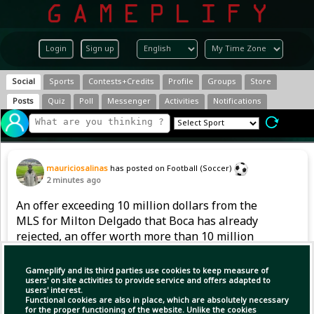
Login
Sign up
Social
Sports
Contests+Credits
Profile
Groups
Store
Posts
Quiz
Poll
Messenger
Activities
Notifications
mauriciosalinas
has posted on Football (Soccer)
2 minutes ago
An offer exceeding 10 million dollars from the
MLS for Milton Delgado that Boca has already
rejected, an offer worth more than 10 million
dollars from the MLS for Milton Delgado that
the Boca club has already rejected.
Gameplify and its third parties use cookies to keep measure of
users' on site activities to provide service and offers adapted to
users' interest.
Functional cookies are also in place, which are absolutely necessary
for the proper functioning of the website. Unlike the cookies