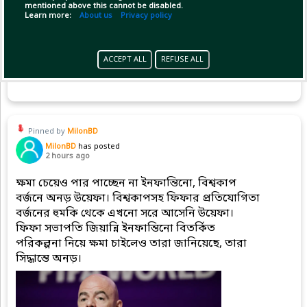
mentioned above this cannot be disabled.
Learn more:
About us
Privacy policy
ACCEPT ALL
REFUSE ALL
(1)
Copy Link
Open
Pinned by
MilonBD
MilonBD
has posted
2 hours ago
ক্ষমা চেয়েও পার পাচ্ছেন না ইনফান্তিনো, বিশ্বকাপ
বর্জনে অনড় উয়েফা। বিশ্বকাপসহ ফিফার প্রতিযোগিতা
বর্জনের হুমকি থেকে এখনো সরে আসেনি উয়েফা।
ফিফা সভাপতি জিয়ান্নি ইনফান্তিনো বিতর্কিত
পরিকল্পনা নিয়ে ক্ষমা চাইলেও তারা জানিয়েছে, তারা
সিদ্ধান্তে অনড়।