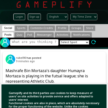
Login
Sign up
Social
Sports
Contests+Credits
Profile
Groups
Store
Posts
Quiz
Poll
Messenger
Activities
Notifications
rubel90
has posted
9 minutes ago
Mashrafe Bin Mortaza's daughter Humayra
Mortaza is playing in the futsal league; she is
representing Athletic Club.
Gameplify and its third parties use cookies to keep measure of
users' on site activities to provide service and offers adapted to
users' interest.
Functional cookies are also in place, which are absolutely necessary
for the proper functioning of the website. Unlike the cookies