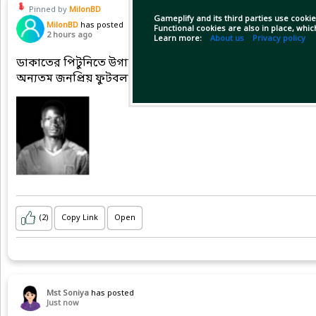
Pinned by
MilonBD
Gameplify and its third parties use cookie
MilonBD
has posted
Functional cookies are also in place, whi
2 hours ago
Learn more:
About us
Privacy policy
ডাকাতের পিটুনিতে উগান্ডার জনপ্রিয় ফুটবলারের মর্মান্তিক মৃত্
অন্যতম জনপ্রিয় ফুটবলার ডেভিড ওয়োরি। ২৭ বছর বয়সী এ ফুটবল
(2)
Copy Link
Open
Mst Soniya
has posted
Just now