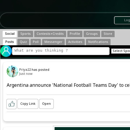
Log
Social
Sports
Contests+Credits
Profile
Groups
Store
Posts
Quiz
Poll
Messenger
Activities
Notifications
Priya22
has posted
Just now
Argentina announce 'National Football Teams Day' to ce
Copy Link
Open