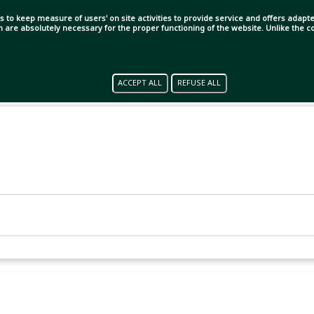
s to keep measure of users' on site activities to provide service and offers adapted
ch are absolutely necessary for the proper functioning of the website. Unlike the
যু। সন্দেহভাজন একদল ডাকাতের পিটুনিতে মারা গেছেন উগান্ডার
ারের মৃত্যুতে উগান্ডাজুড়ে শোকের ছায়া নেমে এসেছে।
ACCEPT ALL
REFUSE ALL