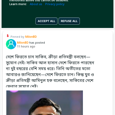
mentioned above this cannot be disabled.
Learn more:
About us
Privacy policy
📅 2005
Copy Link
Open
...Show more
🇧🇷 Ronaldo Nazário – 310 Career Goals
🇵🇹 Cristiano Ronaldo – 34 Career Goals
ACCEPT ALL
REFUSE ALL
📅 20
Pinned by
MilonBD
MilonBD
has posted
11 hours ago
দেশে ফিরতে চান সাকিব, ক্রীড়া প্রতিমন্ত্রী বলছেন—
সুযোগ নেই। সাকিব আল হাসান দেশে ফিরতে পারছেন
না দুই বছরের বেশি সময় ধরে। তিনি অতীতের মতো
আবারও জানিয়েছেন—দেশে ফিরতে চান। কিন্তু যুব ও
ক্রীড়া প্রতিমন্ত্রী আমিনুল হক বলেছেন, সাকিবের দেশে
ফেরার সুযোগ নেই।