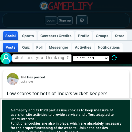
⚙
Login
Sign up
Social
Sports
Contests+Credits
Profile
Groups
Store
Posts
Quiz
Poll
Messenger
Activities
Notifications
Hira
has posted
Just now
Low scores for both of India's wicket-keepers
in the warm-up game against SLC XI
Gameplify and its third parties use cookies to keep measure of
Rishabh Pant - 2 (5)
users' on site activities to provide service and offers adapted to
users' interest.
Dhruv Jurel - 1 (9)
Functional cookies are also in place, which are absolutely necessary
for the proper functioning of the website. Unlike the cookies