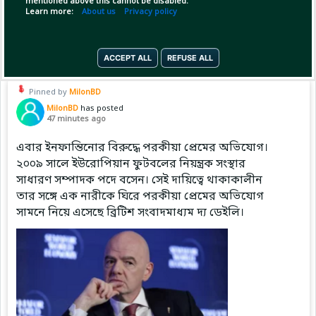
mentioned above this cannot be disabled.
Learn more:
About us
Privacy policy
Copy Link
Open
ACCEPT ALL
REFUSE ALL
Pinned by
MilonBD
MilonBD
has posted
47 minutes ago
এবার ইনফান্তিনোর বিরুদ্ধে পরকীয়া প্রেমের অভিযোগ।
২০০৯ সালে ইউরোপিয়ান ফুটবলের নিয়ন্ত্রক সংস্থার
সাধারণ সম্পাদক পদে বসেন। সেই দায়িত্বে থাকাকালীন
তার সঙ্গে এক নারীকে ঘিরে পরকীয়া প্রেমের অভিযোগ
সামনে নিয়ে এসেছে ব্রিটিশ সংবাদমাধ্যম দ্য ডেইলি।