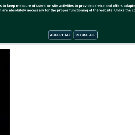
s to keep measure of users' on site activities to provide service and offers adapted
ch are absolutely necessary for the proper functioning of the website. Unlike the
বছর আগে ম্যানচেস্টার সিটিতে নাম লিখিয়েছিলেন। কিন্তু একটা
ACCEPT ALL
REFUSE ALL
 ফিরলেন হেরোনিমো রুলি।