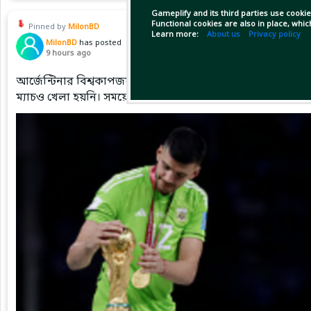
Gameplify and its third parties use cookie
Functional cookies are also in place, whi
Pinned by
MilonBD
Learn more:
About us
Privacy policy
MilonBD
has posted
9 hours ago
আর্জেন্টিনার বিশ্বকাপজয়ী গোলরক্ষক ফিরলেন ম্যান সিটিতে। দশ 
ম্যাচও খেলা হয়নি। সময়ের চাকা ঘুরে এবার সেই পুরোনো ক্লাবেই