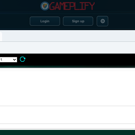
⚙
Login
Sign up