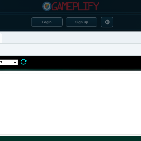
⚙
Login
Sign up