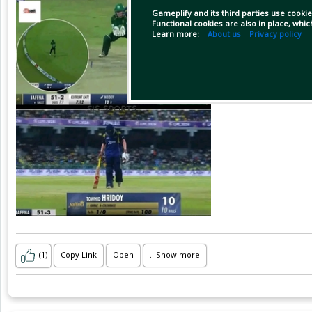
⬇️ এলপিএলে হৃদয়:
Gameplify and its third parties use cookie
Functional cookies are also in place, whi
Learn more:
About us
Privacy policy
ইনিংস: ৫
রান: ১৫১
গড়: ৭৫.৫
স্ট্রাইকরেট: ১৯৮.৬৮
ফাইনালে ইনিংস বড় করতে না পারলেও এই আসর টা হৃদয়ের দুর্
(1)
Copy Link
Open
...Show more