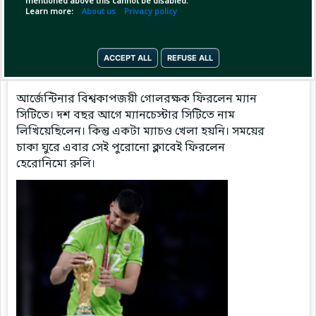
mentioned above this cannot be disabled.
Learn more:
About us
Privacy policy
Pinned by
MilonBD
ACCEPT ALL
REFUSE ALL
MilonBD
has posted
5 hours ago
আর্জেন্টিনার বিশ্বকাপজয়ী গোলরক্ষক ফিরলেন ম্যান
সিটিতে। দশ বছর আগে ম্যানচেস্টার সিটিতে নাম
লিখিয়েছিলেন। কিন্তু একটা ম্যাচও খেলা হয়নি। সময়ের
চাকা ঘুরে এবার সেই পুরোনো ক্লাবেই ফিরলেন
হেরোনিমো রুলি।