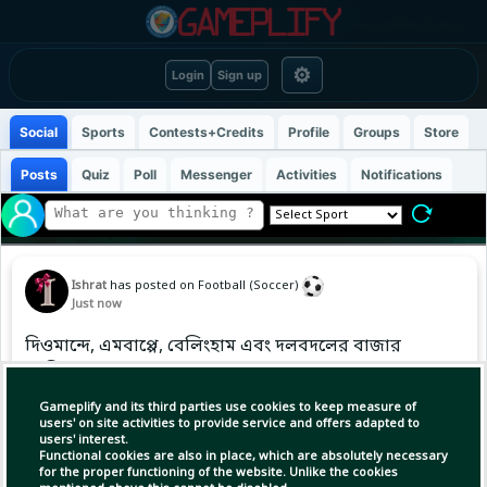
⚙
Login
Sign up
Social
Sports
Contests+Credits
Profile
Groups
Store
Posts
Quiz
Poll
Messenger
Activities
Notifications
Ishrat
has posted on Football (Soccer)
Just now
দিওমান্দে, এমবাপ্পে, বেলিংহাম এবং দলবদলের বাজার
কাঁপিয়ে দেওয়া তরুণেরা
Gameplify and its third parties use cookies to keep measure of
users' on site activities to provide service and offers adapted to
users' interest.
Copy Link
Open
Functional cookies are also in place, which are absolutely necessary
for the proper functioning of the website. Unlike the cookies