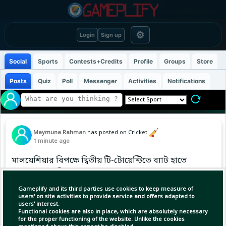
⚙
Login
Sign up
Social
Sports
Contests+Credits
Profile
Groups
Store
Posts
Quiz
Poll
Messenger
Activities
Notifications
Maymuna Rahman
has posted on Cricket
1 minute ago
মালয়েশিয়ার বিপক্ষে দ্বিতীয় টি-টোয়েন্টিতে ব্যাট হাতে
ঝড় তুলেছেন জিসান আলম। মাত্র ২১ বলে ৫৭ রান করে
ম্যাচ সেরা হয়েছেন এই তরুণ ব্যাটার। তাঁর ইনিংসে ছিল
Gameplify and its third parties use cookies to keep measure of
৭টি ছক্কা ও ২টি চার। 🔥🏏
users' on site activities to provide service and offers adapted to
users' interest.
Functional cookies are also in place, which are absolutely necessary
জিসানের বিধ্বংসী ব্যাটিংয়ে ১০৬ রানের লক্ষ্য মাত্র ৮
for the proper functioning of the website. Unlike the cookies