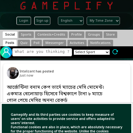
Login
Sign up
Social
Sports
Contests+Credits
Profile
Groups
Store
Posts
Quiz
Poll
Messenger
Activities
Notifications
Intalizant
has posted
Just now
আর্জেন্টিনা বনাম কেপ ভার্দে ম্যাচের মেসি মোমেন্ট।
একমাত্র খেলোয়াড় হিসেবে বিশ্বকাপে টানা ৮ ম্যাচে
গোল পেয়ে মেসির অনন্য রেকর্ড
ছবি: রয়টার্স
#messi #argentina #FIFAWorldCup2026
Gameplify and its third parties use cookies to keep measure of
users' on site activities to provide service and offers adapted to
users' interest.
Functional cookies are also in place, which are absolutely necessary
for the proper functioning of the website. Unlike the cookies