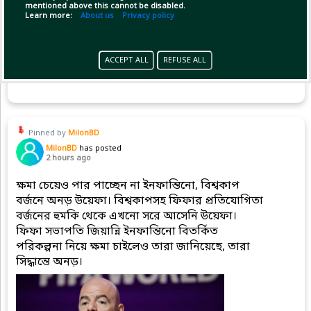
mentioned above this cannot be disabled.
Learn more:
About us
Privacy policy
ACCEPT ALL
REFUSE ALL
(1)
Copy Link
Open
Pinned by
MilonBD
MilonBD
has posted
2 hours ago
ক্ষমা চেয়েও পার পাচ্ছেন না ইনফান্তিনো, বিশ্বকাপ
বর্জনে অনড় উয়েফা। বিশ্বকাপসহ ফিফার প্রতিযোগিতা
বর্জনের হুমকি থেকে এখনো সরে আসেনি উয়েফা।
ফিফা সভাপতি জিয়ান্নি ইনফান্তিনো বিতর্কিত
পরিকল্পনা নিয়ে ক্ষমা চাইলেও তারা জানিয়েছে, তারা
সিদ্ধান্তে অনড়।