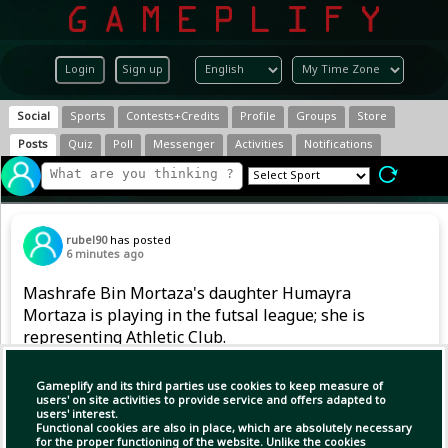
Login
Sign up
Social
Sports
Contests+Credits
Profile
Groups
Store
Posts
Quiz
Poll
Messenger
Activities
Notifications
rubel90
has posted
6 minutes ago
Mashrafe Bin Mortaza's daughter Humayra
Mortaza is playing in the futsal league; she is
representing Athletic Club.
Gameplify and its third parties use cookies to keep measure of
users' on site activities to provide service and offers adapted to
users' interest.
Functional cookies are also in place, which are absolutely necessary
for the proper functioning of the website. Unlike the cookies