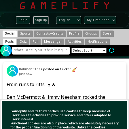
Login
Sign up
Social
Sports
Contests+Credits
Profile
Groups
Store
Posts
Quiz
Poll
Messenger
Activities
Notifications
Rahman33
has posted on Cricket
Just now
From runs to riffs. 🎸🔥
Ben McDermott & Jimmy Neesham rocked the
night — swipe to see the numbers behind it. 👀
Gameplify and its third parties use cookies to keep measure of
users' on site activities to provide service and offers adapted to
users' interest.
Functional cookies are also in place, which are absolutely necessary
for the proper functioning of the website. Unlike the cookies