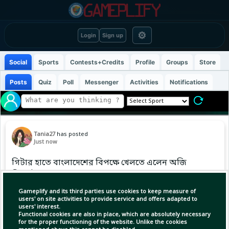
⚙
Login
Sign up
Social
Sports
Contests+Credits
Profile
Groups
Store
Posts
Quiz
Poll
Messenger
Activities
Notifications
Tania27
has posted
Just now
গিটার হাতে বাংলাদেশের বিপক্ষে খেলতে এলেন অজি
ক্রিকেটার! 🎸🇦🇺
#AUSvBAN
Gameplify and its third parties use cookies to keep measure of
users' on site activities to provide service and offers adapted to
users' interest.
Functional cookies are also in place, which are absolutely necessary
(1)
Copy Link
Open
for the proper functioning of the website. Unlike the cookies