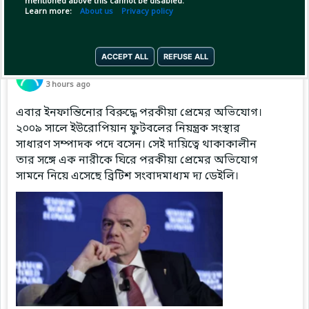
mentioned above this cannot be disabled.
Learn more:
About us
Privacy policy
ACCEPT ALL
REFUSE ALL
Pinned by
MilonBD
MilonBD
has posted
3 hours ago
এবার ইনফান্তিনোর বিরুদ্ধে পরকীয়া প্রেমের অভিযোগ।
২০০৯ সালে ইউরোপিয়ান ফুটবলের নিয়ন্ত্রক সংস্থার
সাধারণ সম্পাদক পদে বসেন। সেই দায়িত্বে থাকাকালীন
তার সঙ্গে এক নারীকে ঘিরে পরকীয়া প্রেমের অভিযোগ
সামনে নিয়ে এসেছে ব্রিটিশ সংবাদমাধ্যম দ্য ডেইলি।