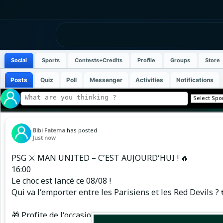
Social
Sports
Contests+Credits
Profile
Groups
Store
Posts
Quiz
Poll
Messenger
Activities
Notifications
Bibi Fatema
has posted
Just now
PSG ⚔️ MAN UNITED – C’EST AUJOURD’HUI ! 🔥
16:00
Le choc est lancé ce 08/08 !
Qui va l’emporter entre les Parisiens et les Red Devils ?
🎁 Profite de l’occasion avec 1xBET :