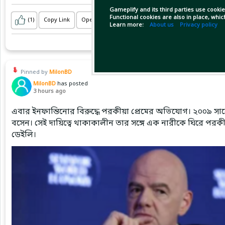
Recevez un bonus sur votre premier dépôt avec le code 
Gameplify and its third parties use cookie
👉 ETH212
Functional cookies are also in place, whi
(1)
Copy Link
Open
...Show more
Learn more:
About us
Privacy policy
Pinned by
MilonBD
MilonBD
has posted
3 hours ago
এবার ইনফান্তিনোর বিরুদ্ধে পরকীয়া প্রেমের অভিযোগ। ২০০৯ সাল
বসেন। সেই দায়িত্বে থাকাকালীন তার সঙ্গে এক নারীকে ঘিরে পরকীয়
ডেইলি।