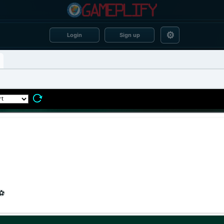
⚙
Login
Sign up
 ⚽