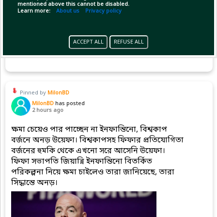
mentioned above this cannot be disabled.
Learn more:
About us
Privacy policy
ACCEPT ALL
REFUSE ALL
(1)
Copy Link
Open
Pinned by
MilonBD
MilonBD
has posted
2 hours ago
ক্ষমা চেয়েও পার পাচ্ছেন না ইনফান্তিনো, বিশ্বকাপ
বর্জনে অনড় উয়েফা। বিশ্বকাপসহ ফিফার প্রতিযোগিতা
বর্জনের হুমকি থেকে এখনো সরে আসেনি উয়েফা।
ফিফা সভাপতি জিয়ান্নি ইনফান্তিনো বিতর্কিত
পরিকল্পনা নিয়ে ক্ষমা চাইলেও তারা জানিয়েছে, তারা
সিদ্ধান্তে অনড়।