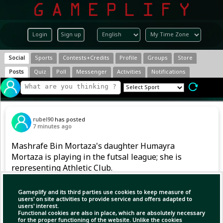
Login
Sign up
Social
Sports
Contests+Credits
Profile
Groups
Store
Posts
Quiz
Poll
Messenger
Activities
Notifications
rubel90
has posted
7 minutes ago
Mashrafe Bin Mortaza's daughter Humayra
Mortaza is playing in the futsal league; she is
representing Athletic Club.
Gameplify and its third parties use cookies to keep measure of
users' on site activities to provide service and offers adapted to
users' interest.
Functional cookies are also in place, which are absolutely necessary
for the proper functioning of the website. Unlike the cookies