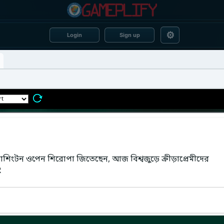
⚙
Login
Sign up
য়াশিংটন ওপেন শিরোপা জিতেছেন, আজ বিশ্বজুড়ে ক্রীড়াপ্রেমীদের
R