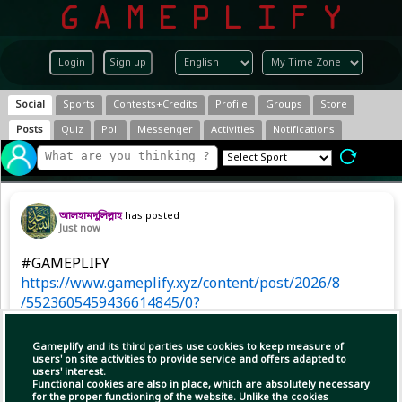
Login
Sign up
Social
Sports
Contests+Credits
Profile
Groups
Store
Posts
Quiz
Poll
Messenger
Activities
Notifications
আলহামদুলিল্লাহ
has posted
Just now
#GAMEPLIFY
https://www.gameplify.xyz/content/post/2026/8
/5523605459436614845/0?
r=8785057219754084352
Gameplify and its third parties use cookies to keep measure of
users' on site activities to provide service and offers adapted to
users' interest.
Copy Link
Open
Functional cookies are also in place, which are absolutely necessary
for the proper functioning of the website. Unlike the cookies