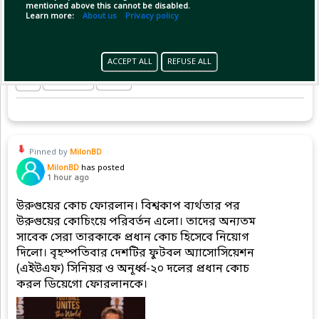
mentioned above this cannot be disabled.
Learn more:
About us
Privacy policy
ACCEPT ALL
REFUSE ALL
Copy Link
Open
Pinned by
MilonBD
MilonBD
has posted
1 hour ago
উরুগুয়ের কোচ ফোরলান। বিশ্বকাপ ব্যর্থতার পর
উরুগুয়ের কোচিংয়ে পরিবর্তন এলো। তাদের অন্যতম
সাবেক সেরা তারকাকে প্রধান কোচ হিসেবে নিয়োগ
দিলো। বৃহস্পতিবার দেশটির ফুটবল অ্যাসোসিয়েশন
(এইউএফ) সিনিয়র ও অনূর্ধ্ব-২০ দলের প্রধান কোচ
করল ডিয়েগো ফোরলানকে।