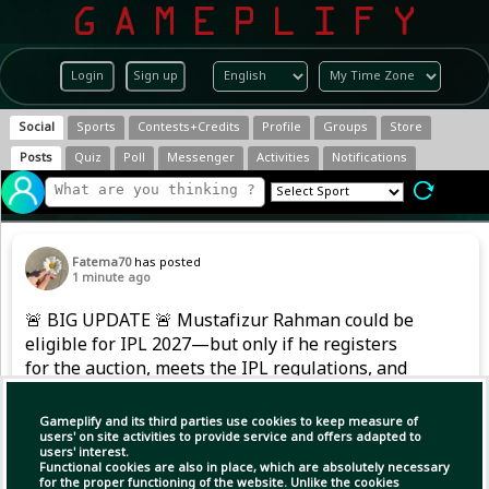
Login
Sign up
Social
Sports
Contests+Credits
Profile
Groups
Store
Posts
Quiz
Poll
Messenger
Activities
Notifications
Fatema70
has posted
1 minute ago
🚨 BIG UPDATE 🚨 Mustafizur Rahman could be
eligible for IPL 2027—but only if he registers
for the auction, meets the IPL regulations, and
is picked by a franchise. 👀🏏
Gameplify and its third parties use cookies to keep measure of
users' on site activities to provide service and offers adapted to
users' interest.
Functional cookies are also in place, which are absolutely necessary
for the proper functioning of the website. Unlike the cookies