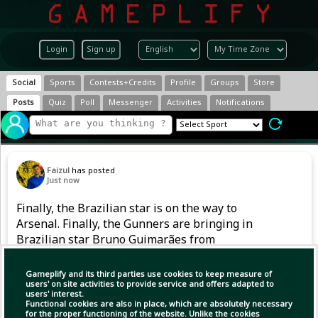
Login
Sign up
Social
Sports
Contests+Credits
Profile
Groups
Store
Posts
Quiz
Poll
Messenger
Activities
Notifications
Faizul
has posted
Just now
Finally, the Brazilian star is on the way to
Arsenal. Finally, the Gunners are bringing in
Brazilian star Bruno Guimarães from
Newcastle.
Gameplify and its third parties use cookies to keep measure of
users' on site activities to provide service and offers adapted to
users' interest.
(1)
Copy Link
Open
Functional cookies are also in place, which are absolutely necessary
for the proper functioning of the website. Unlike the cookies