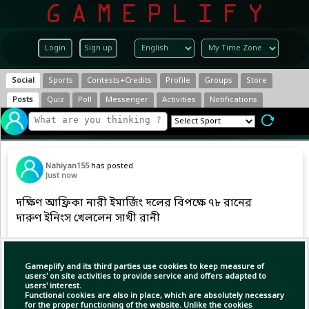
Login
Sign up
Social
Sports
Contests+Credits
Profile
Groups
Store
Posts
Quiz
Poll
Messenger
Activities
Notifications
Nahiyan155
has posted
Just now
দক্ষিণ আফ্রিকা নারী ইমার্জিং দলের বিপক্ষে ৭৮ রানের
দারুণ ইনিংস খেললেন সাথী রানী
#dailycricket | #cricket | #BANvsSA
Gameplify and its third parties use cookies to keep measure of
users' on site activities to provide service and offers adapted to
users' interest.
Copy Link
Open
Functional cookies are also in place, which are absolutely necessary
for the proper functioning of the website. Unlike the cookies