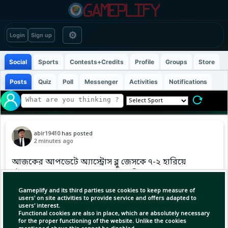
⚙
Login
Sign up
Social
Sports
Contests+Credits
Profile
Groups
Store
Posts
Quiz
Poll
Messenger
Activities
Notifications
abir19410
has posted
2 minutes ago
আজকের আপডেটে অ্যাস্ট্রোস ব্লু জেসকে ৭-২ হারিয়ে
চৌদ্দ ম্যাচে দ্বাদশ জয় পেয়েছে, আজ বিশ্বজুড়ে
ক্রীড়াপ্রেমীদের মধ্যে ব্যাপকভাবে। #MLB #Baseball
Gameplify and its third parties use cookies to keep measure of
#ABIR
users' on site activities to provide service and offers adapted to
users' interest.
Functional cookies are also in place, which are absolutely necessary
for the proper functioning of the website. Unlike the cookies