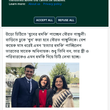
mentioned above this cannot be disabled.
Learn more:
About us
Privacy policy
Pinned by
MilonBD
ACCEPT ALL
REFUSE ALL
MilonBD
has posted
3 hours ago
উড়ো চিঠিতে ‘খুনের হুমকি’ পাচ্ছেন সৌরভ গাঙ্গুলী।
বাড়িতে ঢুকে ‘খুন’ করা হবে সৌরভ গাঙ্গুলিকে। বেশ
কয়েক মাস ধরেই এমন ‘হত্যার হুমকি’ পাচ্ছিলেন
ভারতের সাবেক অধিনায়ক। শুধু তিনি নন, তার স্ত্রী ও
পরিবারকেও এমন হুমকি দিয়ে চিঠি লেখা হচ্ছে।