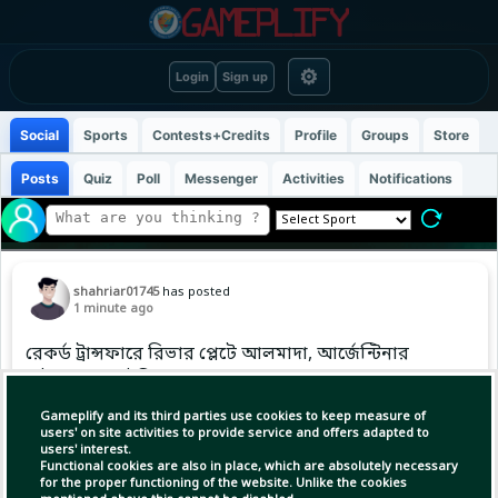
⚙
Login
Sign up
Social
Sports
Contests+Credits
Profile
Groups
Store
Posts
Quiz
Poll
Messenger
Activities
Notifications
shahriar01745
has posted
1 minute ago
রেকর্ড ট্রান্সফারে রিভার প্লেটে আলমাদা, আর্জেন্টিনার
ফুটবলে নতুন ইতিহাস।
Gameplify and its third parties use cookies to keep measure of
users' on site activities to provide service and offers adapted to
users' interest.
Copy Link
Open
Functional cookies are also in place, which are absolutely necessary
for the proper functioning of the website. Unlike the cookies