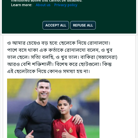
mentioned above this cannot be disabled.
Learn more:
About us
Privacy policy
Pinned by
MilonBD
ACCEPT ALL
REFUSE ALL
MilonBD
has posted
5 hours ago
ও আমার চেয়েও বড় হবে: ছেলেকে নিয়ে রোনালদো।
পাশে বসে থাকা এক কর্তাকে রোনালদো বলেন, ও খুব
ভাল ছেলে। সত্যি বলছি, ও খুব ভাল। বাকিরা (সন্তানেরা)
আরও বেশি শক্তিশালী। বিশেষ করে ছোটগুলো। কিন্তু
এই ছেলেটাকে নিয়ে কোনও সমস্যা হয় না।