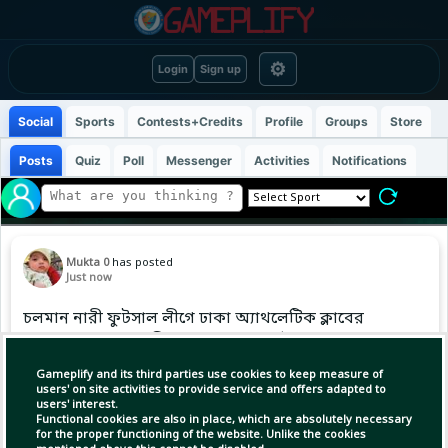
⚙
Login
Sign up
Social
Sports
Contests+Credits
Profile
Groups
Store
Posts
Quiz
Poll
Messenger
Activities
Notifications
Mukta 0
has posted
Just now
চলমান নারী ফুটসাল লীগে ঢাকা অ্যাথলেটিক ক্লাবের
হয়ে খেলছেন মাশরাফি কন্যা হুমায়রা মুর্তজা।
Gameplify and its third parties use cookies to keep measure of
users' on site activities to provide service and offers adapted to
users' interest.
Copy Link
Open
Functional cookies are also in place, which are absolutely necessary
for the proper functioning of the website. Unlike the cookies