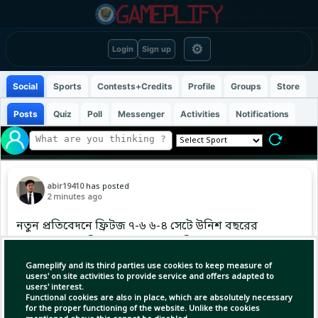
⚙
Login
Sign up
Social
Sports
Contests+Credits
Profile
Groups
Store
Posts
Quiz
Poll
Messenger
Activities
Notifications
abir19410
has posted
2 minutes ago
নতুন প্রতিবেদনে ফ্রিটজ ৭-৬ ৬-৪ সেটে উনিশ বছরের
জোদারকে পরাজিত করেছেন, আজ বিশ্বজুড়ে
ক্রীড়াপ্রেমীদের মধ্যে ব্যাপকভাবে আলোচিত। #Tennis
Gameplify and its third parties use cookies to keep measure of
#LatestTennis #ABIR
users' on site activities to provide service and offers adapted to
users' interest.
Functional cookies are also in place, which are absolutely necessary
for the proper functioning of the website. Unlike the cookies