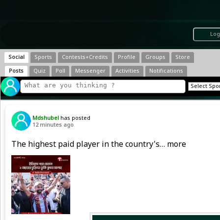
Log
Social
Sports
Contests+Credits
Profile
Groups
Store
Posts
Quiz
Poll
Messenger
Activities
Notifications
Mdshubel
has posted
12 minutes ago
The highest paid player in the country's… more