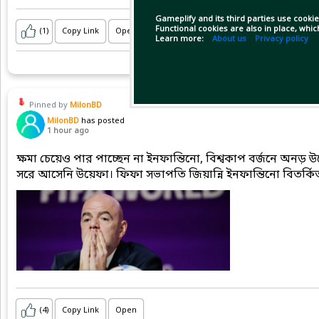
Gameplify and its third parties use cookie
Functional cookies are also in place, whi
(1)
Copy Link
Open
Learn more:
About us
Privacy policy
Pinned by
MilonBD
MilonBD
has posted
1 hour ago
ক্ষমা চেয়েও পার পাচ্ছেন না ইনফান্তিনো, বিশ্বকাপ বর্জনে অনড়
সরে আসেনি উয়েফা। ফিফা সভাপতি জিয়ান্নি ইনফান্তিনো বিতর্কিত 
(4)
Copy Link
Open