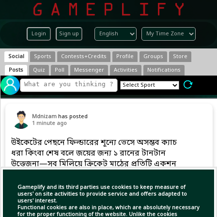
Login
Sign up
Social
Sports
Contests+Credits
Profile
Groups
Store
Posts
Quiz
Poll
Messenger
Activities
Notifications
Mdnizam
has posted
1 minute ago
উইকেটের পেছনে ফিল্ডারের শূন্যে ভেসে অসম্ভব ক্যাচ
ধরা কিংবা শেষ বলে জয়ের জন্য ১ রানের টানটান
উত্তেজনা—সব মিলিয়ে ক্রিকেট মাঠের প্রতিটি একশন
ক্রিকেটপ্রেমীদের হৃদস্পন্দন বাড়িয়ে দেয়।
​মাঠের সেই দুর্দান্ত একশনের একটি মুহূর্ত:​#Cricket
Gameplify and its third parties use cookies to keep measure of
#CricketLovers #Crick
users' on site activities to provide service and offers adapted to
users' interest.
Functional cookies are also in place, which are absolutely necessary
for the proper functioning of the website. Unlike the cookies