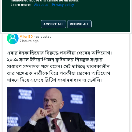
mentioned above this cannot be disabled.
Learn more:
About us
Privacy policy
ACCEPT ALL
REFUSE ALL
Pinned by
MilonBD
MilonBD
has posted
7 hours ago
এবার ইনফান্তিনোর বিরুদ্ধে পরকীয়া প্রেমের অভিযোগ।
২০০৯ সালে ইউরোপিয়ান ফুটবলের নিয়ন্ত্রক সংস্থার
সাধারণ সম্পাদক পদে বসেন। সেই দায়িত্বে থাকাকালীন
তার সঙ্গে এক নারীকে ঘিরে পরকীয়া প্রেমের অভিযোগ
সামনে নিয়ে এসেছে ব্রিটিশ সংবাদমাধ্যম দ্য ডেইলি।