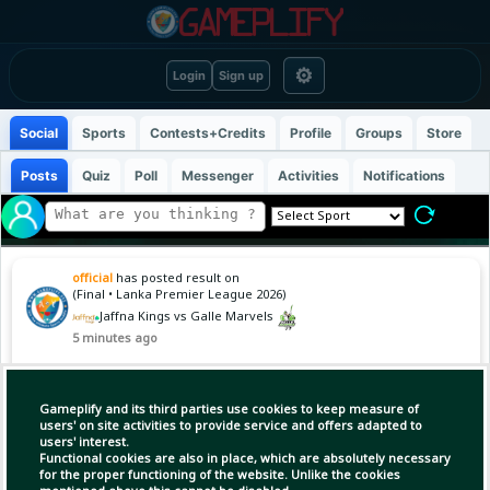
⚙
Login
Sign up
Social
Sports
Contests+Credits
Profile
Groups
Store
Posts
Quiz
Poll
Messenger
Activities
Notifications
official
has posted result on
(Final • Lanka Premier League 2026)
Jaffna Kings vs Galle Marvels
5 minutes ago
JKS : 123 (19.3) GAG : 126/5 (15.5) Galle Marvels
Gameplify and its third parties use cookies to keep measure of
won by 5 wickets
users' on site activities to provide service and offers adapted to
users' interest.
Functional cookies are also in place, which are absolutely necessary
for the proper functioning of the website. Unlike the cookies
Copy Link
Open