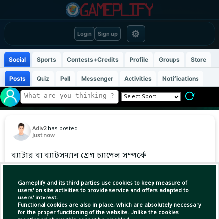
⚙
Login
Sign up
Social
Sports
Contests+Credits
Profile
Groups
Store
Posts
Quiz
Poll
Messenger
Activities
Notifications
Adiv2
has posted
Just now
ব্যাটার বা ব্যাটসম্যান গ্রেগ চ্যাপেল সম্পর্কে
বিশেষজ্ঞদের কাছ থেকে প্রশংসা ছাড়া অন্য কিছু বোধহয়
পড়িনি বা শুনিনি। ওঁর রেকর্ড তেমনই। ফলে নিন্দে-মন্দ
Gameplify and its third parties use cookies to keep measure of
করার মতো ফাটল হয়তো তাঁদের চোখে পড়েওনি। সেই
users' on site activities to provide service and offers adapted to
users' interest.
আমলে প্রায় ৫৪ টেস্ট গড়! ভাবাই যায় না! জীবনের
Functional cookies are also in place, which are absolutely necessary
প্রথম এবং শেষ ট
for the proper functioning of the website. Unlike the cookies