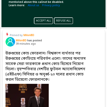
mentioned above this cannot be disabled.
Learn more:
About us
Privacy policy
(5)
Copy Link
Open
ACCEPT ALL
REFUSE ALL
Pinned by
MilonBD
MilonBD
has posted
39 minutes ago
উরুগুয়ের কোচ ফোরলান। বিশ্বকাপ ব্যর্থতার পর
উরুগুয়ের কোচিংয়ে পরিবর্তন এলো। তাদের অন্যতম
সাবেক সেরা তারকাকে প্রধান কোচ হিসেবে নিয়োগ
দিলো। বৃহস্পতিবার দেশটির ফুটবল অ্যাসোসিয়েশন
(এইউএফ) সিনিয়র ও অনূর্ধ্ব-২০ দলের প্রধান কোচ
করল ডিয়েগো ফোরলানকে।