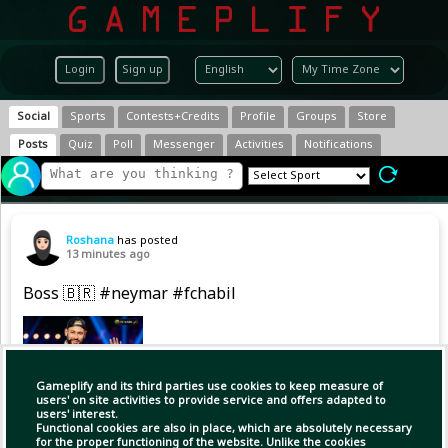
Login
Sign up
Social
Sports
Contests+Credits
Profile
Groups
Store
Posts
Quiz
Poll
Messenger
Activities
Notifications
Roshana
has posted
13 minutes ago
Boss 🇧🇷 #neymar #fchabil
Gameplify and its third parties use cookies to keep measure of
users' on site activities to provide service and offers adapted to
users' interest.
Functional cookies are also in place, which are absolutely necessary
for the proper functioning of the website. Unlike the cookies