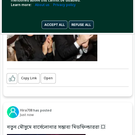
mentioned above this cannot be disabled.
Learn more:
About us
Privacy policy
ACCEPT ALL
REFUSE ALL
Copy Link
Open
Hira708
has posted
Just now
নতুন মৌসুমে বার্সেলোনার সম্ভাব্য মিডফিল্ডাররা 💥