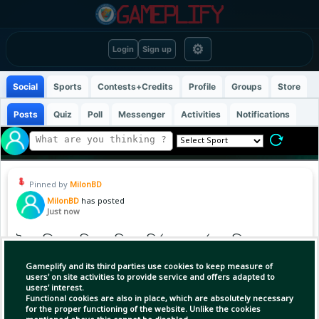
⚙
Login
Sign up
Social
Sports
Contests+Credits
Profile
Groups
Store
Posts
Quiz
Poll
Messenger
Activities
Notifications
Pinned by
MilonBD
MilonBD
has posted
Just now
ইনফান্তিনোর বিরুদ্ধে বিয়ে বহির্ভূত সম্পর্কের অভিযোগ,
যা বলল ফিফা। ফিফা সভাপতি জিয়ান্নি ইনফান্তিনোর
Gameplify and its third parties use cookies to keep measure of
কিছু বিষয়ে আগে থেকেই সমালোচনা ছিল। সম্প্রতি
users' on site activities to provide service and offers adapted to
বিশ্বকাপের বেসরকারিকরণ পরিকল্পনা প্রকাশ করে
users' interest.
Functional cookies are also in place, which are absolutely necessary
সমালোচকদের আরও তাতিয়ে দিয়েছেন তিনি।
for the proper functioning of the website. Unlike the cookies