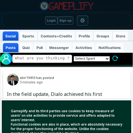
⚙
Login
Sign up
Social
Sports
Contests+Credits
Profile
Groups
Store
Posts
Quiz
Poll
Messenger
Activities
Notifications
abir19410
has posted
3 minutes ago
In the field update, Dialo achieved his first
main draw win in his hometown and his fiftieth
tour victory today, capturing the attention of
Gameplify and its third parties use cookies to keep measure of
sports enthusiasts worldwide. #Tennis
users' on site activities to provide service and offers adapted to
users' interest.
#LatestTennis #ABIR
Functional cookies are also in place, which are absolutely necessary
for the proper functioning of the website. Unlike the cookies