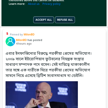
mentioned above this cannot be disabled.
Learn more:
About us
Privacy policy
#Argentina
(1)
Copy Link
Open
...Show more
ACCEPT ALL
REFUSE ALL
Pinned by
MilonBD
MilonBD
has posted
4 hours ago
এবার ইনফান্তিনোর বিরুদ্ধে পরকীয়া প্রেমের অভিযোগ।
২০০৯ সালে ইউরোপিয়ান ফুটবলের নিয়ন্ত্রক সংস্থার
সাধারণ সম্পাদক পদে বসেন। সেই দায়িত্বে থাকাকালীন
তার সঙ্গে এক নারীকে ঘিরে পরকীয়া প্রেমের অভিযোগ
সামনে নিয়ে এসেছে ব্রিটিশ সংবাদমাধ্যম দ্য ডেইলি।