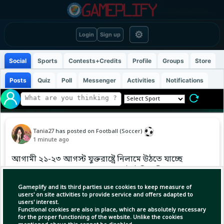
⚙
Login
Sign up
Social
Sports
Contests+Credits
Profile
Groups
Store
Posts
Quiz
Poll
Messenger
Activities
Notifications
Tania27
has posted on Football (Soccer)
1 minute ago
আগামী ২১-২৩ আগস্ট যুক্তরাষ্ট্রে নিলামে উঠতে যাচ্ছে
ম্যারাডোনার ‘হ্যান্ড অব গড’ এর সেই ঐতিহাসিক বল।
ভিত্তিমূল্য ২৫ লাখ ডলার ধরা হলেও নিলামকারী
Gameplify and its third parties use cookies to keep measure of
প্রতিষ্ঠান ‘হেরিটেজ অকশনস’ এর আশা বলটির দাম
users' on site activities to provide service and offers adapted to
users' interest.
কমপক্ষে ১ কোটি ডলারে (প্রায় ১২৩ কোটি টাকা)
Functional cookies are also in place, which are absolutely necessary
পৌঁছাবে।
for the proper functioning of the website. Unlike the cookies