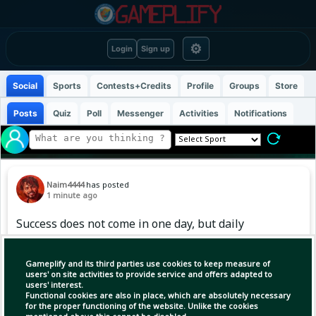
⚙
Login
Sign up
Social
Sports
Contests+Credits
Profile
Groups
Store
Posts
Quiz
Poll
Messenger
Activities
Notifications
Naim4444
has posted
1 minute ago
Success does not come in one day, but daily
effort brings success one day. 💯
Gameplify and its third parties use cookies to keep measure of
users' on site activities to provide service and offers adapted to
users' interest.
Copy Link
Open
Functional cookies are also in place, which are absolutely necessary
for the proper functioning of the website. Unlike the cookies