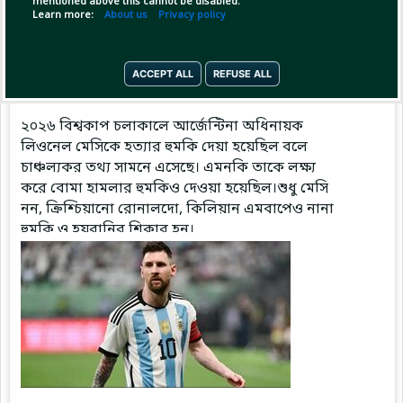
mentioned above this cannot be disabled.
Learn more:
About us
Privacy policy
Pinned by
GameplifyNews
ACCEPT ALL
REFUSE ALL
GameplifyNews
has posted
7 hours ago
২০২৬ বিশ্বকাপ চলাকালে আর্জেন্টিনা অধিনায়ক
লিওনেল মেসিকে হত্যার হুমকি দেয়া হয়েছিল বলে
চাঞ্চল্যকর তথ্য সামনে এসেছে। এমনকি তাকে লক্ষ্য
করে বোমা হামলার হুমকিও দেওয়া হয়েছিল।শুধু মেসি
নন, ক্রিশ্চিয়ানো রোনালদো, কিলিয়ান এমবাপেও নানা
হুমকি ও হয়রানির শিকার হন।