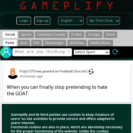
Login
Sign up
Social
Sports
Contests+Credits
Profile
Groups
Store
Posts
Quiz
Poll
Messenger
Activities
Notifications
Popy1275
has posted on Football (Soccer)
4 minutes ago
When you can finally stop pretending to hate
the GOAT.
Is not too late to appreciate greatness.
#Messi10 #fypシ゚viralシfypシ゚
Gameplify and its third parties use cookies to keep measure of
users' on site activities to provide service and offers adapted to
users' interest.
Functional cookies are also in place, which are absolutely necessary
for the proper functioning of the website. Unlike the cookies