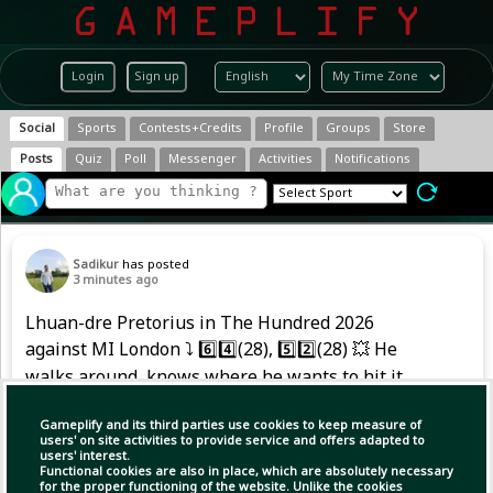
Login
Sign up
Social
Sports
Contests+Credits
Profile
Groups
Store
Posts
Quiz
Poll
Messenger
Activities
Notifications
Sadikur
has posted
3 minutes ago
Lhuan-dre Pretorius in The Hundred 2026
against MI London ⤵️ 6️⃣4️⃣(28), 5️⃣2️⃣(28) 💥 He
walks around, knows where he wants to hit it,
and plays a pull or drive or the reverse hit with
class 👌 #TheHundred #SACricket
Gameplify and its third parties use cookies to keep measure of
users' on site activities to provide service and offers adapted to
#EnglandCricket
users' interest.
Functional cookies are also in place, which are absolutely necessary
for the proper functioning of the website. Unlike the cookies